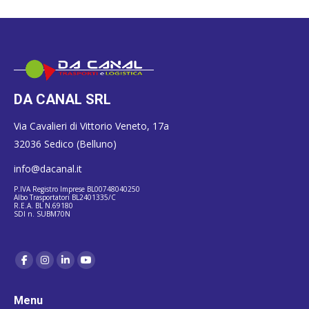
DA CANAL SRL
Via Cavalieri di Vittorio Veneto, 17a
32036 Sedico (Belluno)
info@dacanal.it
P.IVA Registro Imprese BL00748040250
Albo Trasportatori BL2401335/C
R.E.A. BL N.69180
SDI n. SUBM70N
Menu