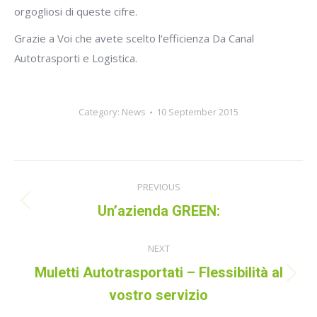
orgogliosi di queste cifre.
Grazie a Voi che avete scelto l’efficienza Da Canal
Autotrasporti e Logistica.
Category:
News
10 September 2015
Post
PREVIOUS
navigation
Previous
Un’azienda GREEN:
post:
NEXT
Muletti Autotrasportati – Flessibilità al
Next
vostro servizio
post: