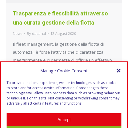
Trasparenza e flessibilità attraverso
una curata gestione della flotta
News
By
dacanal
12 August 2020
Il fleet management, la gestione della flotta di
automezzi, è forse l’attività che ci caratterizza
maggiormente e ci permette di offrire un effettivo
plusvalore ai nostri clienti. La otteniamo attraverso
Manage Cookie Consent
la combinazione di tecnologia, mezzi e persone. Il
To provide the best experience, we use technologies such as cookies
punto di partenza sono i dati, e quindi i software
to store and/or access device information. Consenting to these
per raccoglierli. Non si tratta di un…
technologies will allow us to process data such as browsing behaviour
or unique IDs on this site. Not consenting or withdrawing consent may
adversely affect certain features and functions.
Accept
1
2
3
4
→