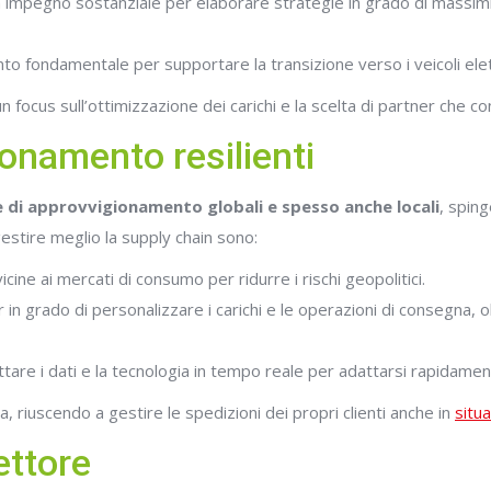
un impegno sostanziale per elaborare strategie in grado di massimiz
to fondamentale per supportare la transizione verso i veicoli elett
focus sull’ottimizzazione dei carichi e la scelta di partner che con
ionamento resilienti
ne di approvvigionamento globali e spesso anche locali
, sping
estire meglio la supply chain sono:
vicine ai mercati di consumo per ridurre i rischi geopolitici.
er in grado di personalizzare i carichi e le operazioni di consegna,
fruttare i dati e la tecnologia in tempo reale per adattarsi rapidame
za, riuscendo a gestire le spedizioni dei propri clienti anche in
situa
ettore