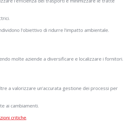
zare l’efficienza dei trasporti e minimizzare le tratte
rici.
dividono l’obiettivo di ridurre l’impatto ambientale.
endo molte aziende a diversificare e localizzare i fornitori.
 oltre a valorizzare un’accurata gestione dei processi per
nte ai cambiamenti.
zioni critiche
.