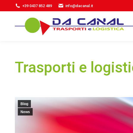
+39 0437 852 489
info@dacanal.it
Trasporti e logist
Blog
News