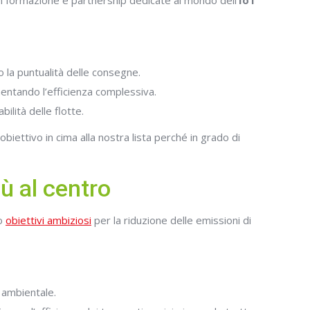
 in formazione e partnership dedicate al mondo dell’
IoT
o la puntualità delle consegne.
umentando l’efficienza complessiva.
ilità delle flotte.
obiettivo in cima alla nostra lista perché in grado di
ù al centro
to
obiettivi ambiziosi
per la riduzione delle emissioni di
o ambientale.