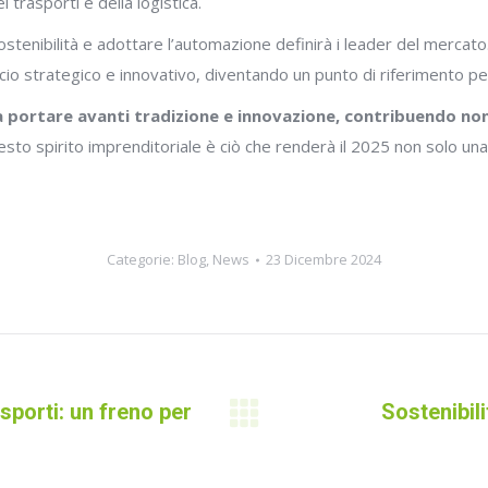
 trasporti e della logistica.
a sostenibilità e adottare l’automazione definirà i leader del mer
o strategico e innovativo, diventando un punto di riferimento per
a portare avanti tradizione e innovazione, contribuendo non
esto spirito imprenditoriale è ciò che renderà il 2025 non solo una
Categorie:
Blog
,
News
23 Dicembre 2024
sporti: un freno per
Sostenibili
Prossimo
post: