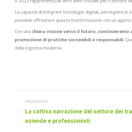
Il 2025 rappresenta un altro anno cruciale per il settore dei
La capacità di integrare tecnologie digitali, perseguire l
possibile affrontare questa trasformazione con un approcci
Con una
chiara visione verso il futuro, continueremo 
promozione di pratiche sostenibili e responsabili
. Qu
della logistica moderna.
Naviga
PRECEDENTE
tra
La cattiva narrazione del settore dei tra
Post
i
aziende e professionisti
precedente: