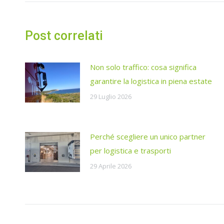
post
Post correlati
Non solo traffico: cosa significa
garantire la logistica in piena estate
29 Luglio 2026
Perché scegliere un unico partner
per logistica e trasporti
29 Aprile 2026