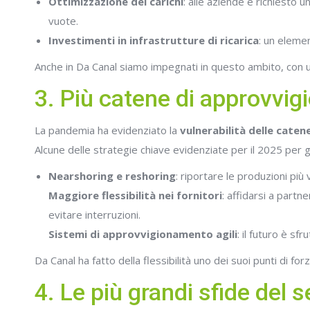
Ottimizzazione dei carichi
: alle aziende è richiesto 
vuote.
Investimenti in infrastrutture di ricarica
: un elemen
Anche in Da Canal siamo impegnati in questo ambito, con un 
3. Più catene di approvvig
La pandemia ha evidenziato la
vulnerabilità delle cate
Alcune delle strategie chiave evidenziate per il 2025 per g
Nearshoring e reshoring
: riportare le produzioni più 
Maggiore flessibilità nei fornitori
: affidarsi a partn
evitare interruzioni.
Sistemi di approvvigionamento agili
: il futuro è s
Da Canal ha fatto della flessibilità uno dei suoi punti di for
4. Le più grandi sfide del s