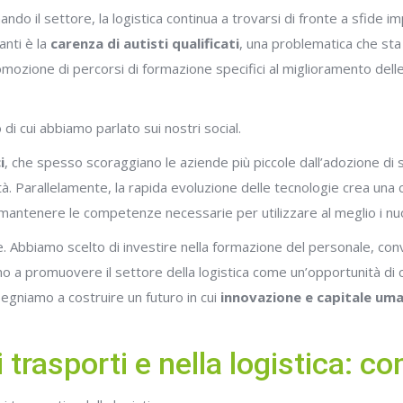
do il settore, la logistica continua a trovarsi di fronte a sfide i
nti è la
carenza di autisti qualificati
, una problematica che st
 promozione di percorsi di formazione specifici al miglioramento dell
o di cui abbiamo parlato sui nostri social.
i
, che spesso scoraggiano le aziende più piccole dall’adozione di 
ità. Parallelamente, la rapida evoluzione delle tecnologie crea un
mantenere le competenze necessarie per utilizzare al meglio i nu
 Abbiamo scelto di investire nella formazione del personale, con
uiamo a promuovere il settore della logistica come un’opportunità di
pegniamo a costruire un futuro in cui
innovazione e capitale um
 trasporti e nella logistica: 