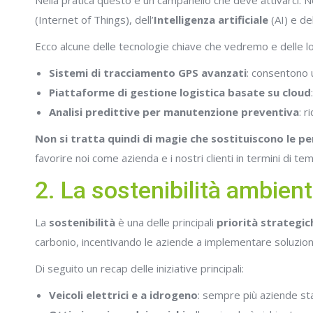
Nella pratica questo è un campanello che deve attivarci. Ne
(Internet of Things), dell’
Intelligenza artificiale
(AI) e de
Ecco alcune delle tecnologie chiave che vedremo e delle lo
Sistemi di tracciamento GPS avanzati
: consentono u
Piattaforme di gestione logistica basate su cloud
Analisi predittive per manutenzione preventiva
: 
Non si tratta quindi di magie che sostituiscono le p
favorire noi come azienda e i nostri clienti in termini di temp
2. La sostenibilità ambien
La
sostenibilità
è una delle principali
priorità strategic
carbonio, incentivando le aziende a implementare soluzioni
Di seguito un recap delle iniziative principali:
Veicoli elettrici e a idrogeno
: sempre più aziende sta