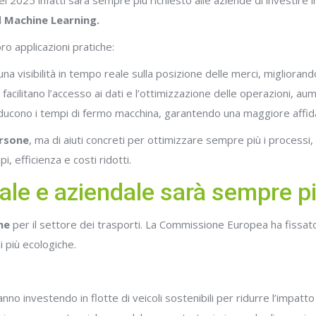
l 2025 infatti sarà sempre più richiesto alle aziende di investire
l
Machine Learning.
ro applicazioni pratiche:
na visibilità in tempo reale sulla posizione delle merci, migliorand
: facilitano l’accesso ai dati e l’ottimizzazione delle operazioni, a
riducono i tempi di fermo macchina, garantendo una maggiore affidab
ersone
, ma di aiuti concreti per ottimizzare sempre più i processi, 
i, efficienza e costi ridotti.
tale e aziendale sarà sempre pi
he
per il settore dei trasporti. La Commissione Europea ha fissa
 più ecologiche.
nno investendo in flotte di veicoli sostenibili per ridurre l’impatt