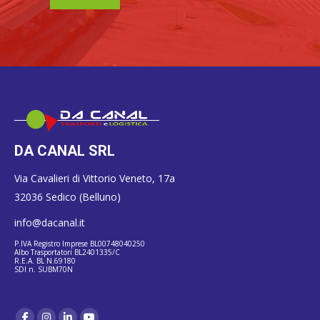
DA CANAL SRL
Via Cavalieri di Vittorio Veneto, 17a
32036 Sedico (Belluno)
info@dacanal.it
P.IVA Registro Imprese BL00748040250
Albo Trasportatori BL2401335/C
R.E.A. BL N.69180
SDI n. SUBM70N