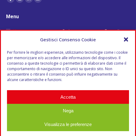
Menu
Home
Carico
Deposito e
Chi Siamo
Completo
Stoccaggio
Gestisci Consenso Cookie
Azienda
Milk Run
Scarico a
Per fornire le migliori esperienze, utilizziamo tecnologie come i cookie
Storia
Espressi
Domicilio
per memorizzare e/o accedere alle informazioni del dispositivo. Il
Vantaggi
Europei
Blog
consenso a queste tecnologie ci permetterà di elaborare dati come il
comportamento di navigazione o ID unici su questo sito. Non
Struttura
Logistica
Contatti
acconsentire o ritirare il consenso può influire negativamente su
Automezzi
Analisi e
alcune caratteristiche e funzioni.
Trasporti
gestione del
Groupage
cliente
Accetta
Muletti
Carico e
Autotrasportati
Scarico
Nega
Visualizza le preferenze
© 2022 Da Canal SRL