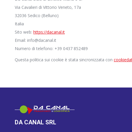
Via Cavalieri di Vittorio Veneto, 17a
32036 Sedico (Belluno)
Italia
Sito web:
https://dacanal.it
Email:
info@
dacanal.it
Numero di telefono: +39 0437 852489
Questa politica sui cookie è stata sincronizzata con
cookieda
DA CANAL SRL