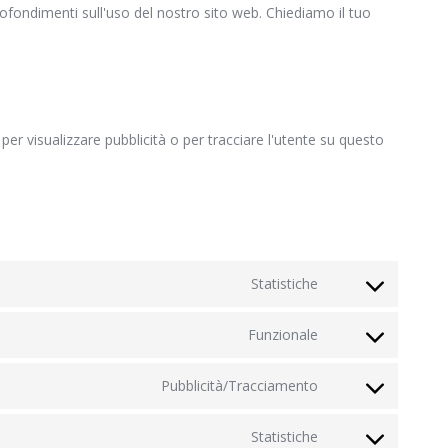
profondimenti sull'uso del nostro sito web. Chiediamo il tuo
per visualizzare pubblicità o per tracciare l'utente su questo
Statistiche
Consent
to
Funzionale
Consent
service
to
google-
Pubblicità/Tracciamento
Consent
service
analytics
to
wordpress
Statistiche