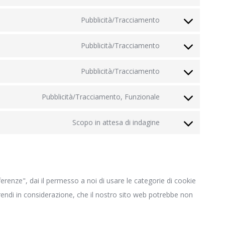
Consent
service
to
criteo
Pubblicità/Tracciamento
Consent
service
to
woocommerce
Pubblicità/Tracciamento
Consent
service
to
google-
Pubblicità/Tracciamento
Consent
service
fonts
to
google-
Pubblicità/Tracciamento, Funzionale
Consent
service
recaptcha
to
google-
Scopo in attesa di indagine
Consent
service
maps
to
youtube
service
varie
renze", dai il permesso a noi di usare le categorie di cookie
prendi in considerazione, che il nostro sito web potrebbe non