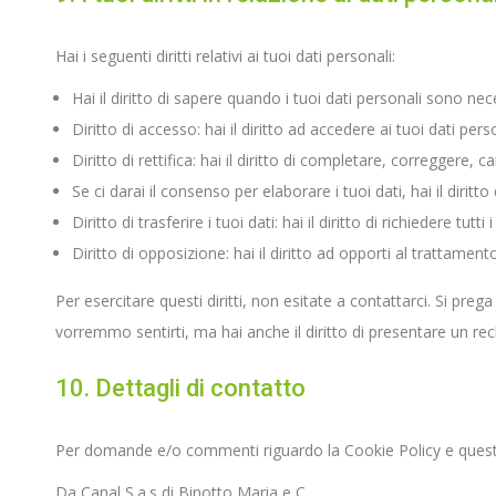
Hai i seguenti diritti relativi ai tuoi dati personali:
Hai il diritto di sapere quando i tuoi dati personali sono n
Diritto di accesso: hai il diritto ad accedere ai tuoi dati pe
Diritto di rettifica: hai il diritto di completare, correggere, 
Se ci darai il consenso per elaborare i tuoi dati, hai il dirit
Diritto di trasferire i tuoi dati: hai il diritto di richiedere tutt
Diritto di opposizione: hai il diritto ad opporti al trattamen
Per esercitare questi diritti, non esitate a contattarci. Si pre
vorremmo sentirti, ma hai anche il diritto di presentare un recla
10. Dettagli di contatto
Per domande e/o commenti riguardo la Cookie Policy e questa 
Da Canal S.a.s di Binotto Maria e C.