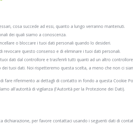
ecessari, cosa succede ad essi, quanto a lungo verranno mantenuti.
rsonali dei quali siamo a conoscenza.
cancellare o bloccare i tuoi dati personali quando lo desideri.
to di revocare questo consenso e di eliminare i tuoi dati personali.
i i tuoi dati dal controllore e trasferirli tutti quanti ad un altro controllore
to dei tuoi dati. Noi rispetteremo questa scelta, a meno che non ci siano
ga di fare riferimento ai dettagli di contatto in fondo a questa Cookie 
mo all'autorità di vigilanza (l'Autorità per la Protezione dei Dati).
dichiarazione, per favore contattaci usando i seguenti dati di contat