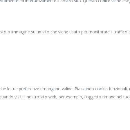
ttamente ed interattivamente il nostro sito. Questo codice viene esegu
esto o immagine su un sito che viene usato per monitorare il traffico d
che le tue preferenze rimangano valide. Piazzando cookie funzionali, re
uando visiti il nostro sito web, per esempio, l'oggetto rimane nel tu