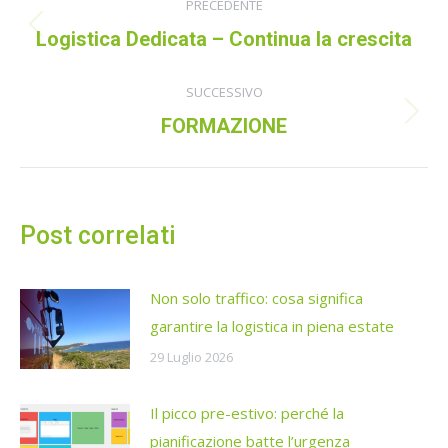
PRECEDENTE
tra
Post
Logistica Dedicata – Continua la crescita
precedente:
i
SUCCESSIVO
post
Prossimo
FORMAZIONE
post:
Post correlati
Non solo traffico: cosa significa
garantire la logistica in piena estate
29 Luglio 2026
Il picco pre-estivo: perché la
pianificazione batte l’urgenza