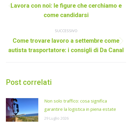
tra
Lavora con noi: le figure che cerchiamo e
Post
i
come candidarsi
precedente:
post
SUCCESSIVO
Come trovare lavoro a settembre come
Prossimo
autista trasportatore: i consigli di Da Canal
post:
Post correlati
Non solo traffico: cosa significa
garantire la logistica in piena estate
29 Luglio 2026