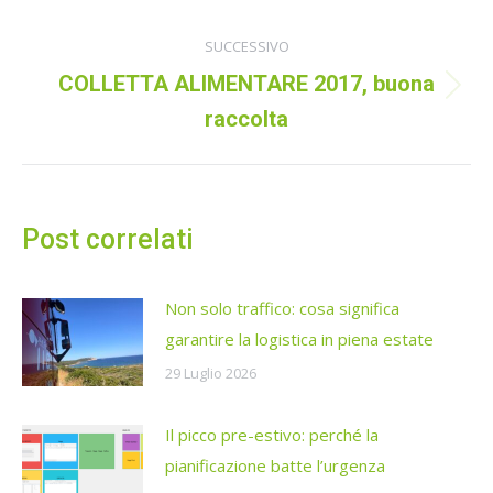
precedente:
i
SUCCESSIVO
post
COLLETTA ALIMENTARE 2017, buona
Prossimo
raccolta
post:
Post correlati
Non solo traffico: cosa significa
garantire la logistica in piena estate
29 Luglio 2026
Il picco pre-estivo: perché la
pianificazione batte l’urgenza