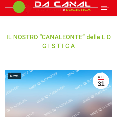
IL NOSTRO “CANALEONTE” della L O
G I S T I C A
News
OTT
31