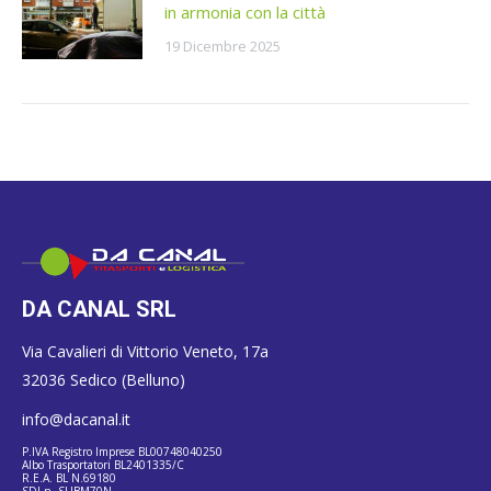
in armonia con la città
19 Dicembre 2025
DA CANAL SRL
Via Cavalieri di Vittorio Veneto, 17a
32036 Sedico (Belluno)
info@dacanal.it
P.IVA Registro Imprese BL00748040250
Albo Trasportatori BL2401335/C
R.E.A. BL N.69180