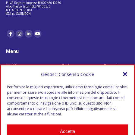
P.IVA Registro Imprese BL00748040250
Albo Trasportatori BL2401335/C
R.E.A. BL N.69180
SDI n. SUBM70N
Menu
Home
Carico
Deposito e
Chi Siamo
Completo
Stoccaggio
Gestisci Consenso Cookie
Azienda
Milk Run
Scarico a
Per fornire le migliori esperienze, utilizziamo tecnologie come i cookie
Storia
Espressi
Domicilio
per memorizzare e/o accedere alle informazioni del dispositivo. Il
Vantaggi
Europei
Blog
consenso a queste tecnologie ci permetterà di elaborare dati come il
comportamento di navigazione o ID unici su questo sito. Non
Struttura
Logistica
Contatti
acconsentire o ritirare il consenso può influire negativamente su
Automezzi
Analisi e
alcune caratteristiche e funzioni.
Trasporti
gestione del
Groupage
cliente
Accetta