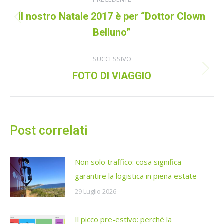
tra
il nostro Natale 2017 è per “Dottor Clown
Post
i
Belluno”
precedente:
post
SUCCESSIVO
Prossimo
FOTO DI VIAGGIO
post:
Post correlati
Non solo traffico: cosa significa
garantire la logistica in piena estate
29 Luglio 2026
Il picco pre-estivo: perché la