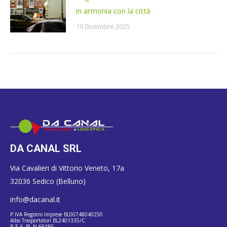
in armonia con la città
19 Dicembre 2025
DA CANAL SRL
Via Cavalieri di Vittorio Veneto, 17a
32036 Sedico (Belluno)
info@dacanal.it
P.IVA Registro Imprese BL00748040250
Albo Trasportatori BL2401335/C
R.E.A. BL N.69180