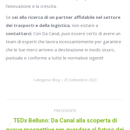
l’innovazione e la crescita.
Se
sei alla ricerca di un partner affidabile nel settore
dei trasporti e della logistica
, non esitare a
contattarci
. Con Da Canal, puoi essere certo di avere un
team di esperti che lavora incessantemente per garantire
che le tue merci arrivino a destinazione in modo sicuro,
puntuale e conforme a tutte le normative vigenti!
Categoria:
Blog
25 Settembre 2023
Naviga
PRECEDENTE
tra
TEDx Belluno: Da Canal alla scoperta di
Post
nuove prospettive per guardare al futuro dei