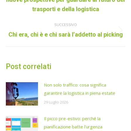
i
precedente:
trasporti e della logistica
post
SUCCESSIVO
Prossimo
Chi era, chi è e chi sarà l’addetto al picking
post:
Post correlati
Non solo traffico: cosa significa
garantire la logistica in piena estate
29 Luglio 2026
Il picco pre-estivo: perché la
pianificazione batte l’urgenza