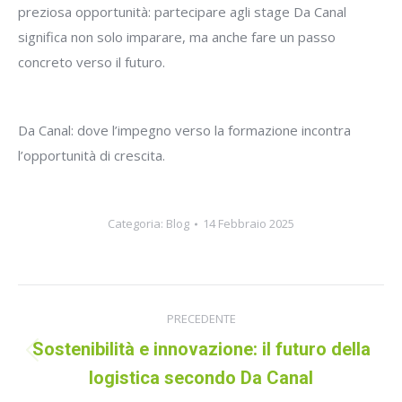
preziosa opportunità: partecipare agli stage Da Canal
significa non solo imparare, ma anche fare un passo
concreto verso il futuro.
Da Canal: dove l’impegno verso la formazione incontra
l’opportunità di crescita.
Categoria:
Blog
14 Febbraio 2025
Naviga
PRECEDENTE
tra
Sostenibilità e innovazione: il futuro della
Post
i
logistica secondo Da Canal
precedente: