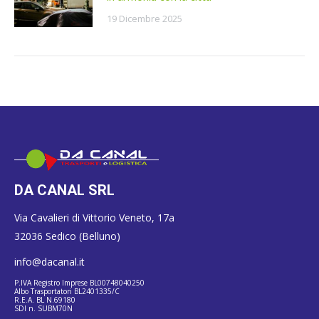
19 Dicembre 2025
DA CANAL SRL
Via Cavalieri di Vittorio Veneto, 17a
32036 Sedico (Belluno)
info@dacanal.it
P.IVA Registro Imprese BL00748040250
Albo Trasportatori BL2401335/C
R.E.A. BL N.69180
SDI n. SUBM70N