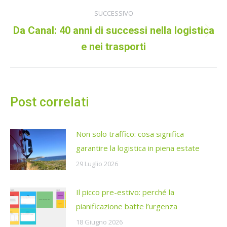
post
SUCCESSIVO
Da Canal: 40 anni di successi nella logistica
Prossimo
e nei trasporti
post:
Post correlati
Non solo traffico: cosa significa
garantire la logistica in piena estate
29 Luglio 2026
Il picco pre-estivo: perché la
pianificazione batte l’urgenza
18 Giugno 2026