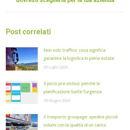
dovresti sceglierla per la tua azienda
post:
Post correlati
Non solo traffico: cosa significa
garantire la logistica in piena estate
29 Luglio 2026
Il picco pre-estivo: perché la
pianificazione batte l’urgenza
18 Giugno 2026
Il trasporto groupage: spedire piccoli
volumi con la qualità di un carico