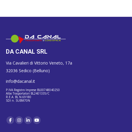
DA CANAL SRL
Via Cavalieri di Vittorio Veneto, 17a
32036 Sedico (Belluno)
info@dacanal.it
P.IVA Registro Imprese BL00748040250
Albo Trasportatori BL2401335/C
R.E.A. BL N.69180
SDI n. SUBM70N