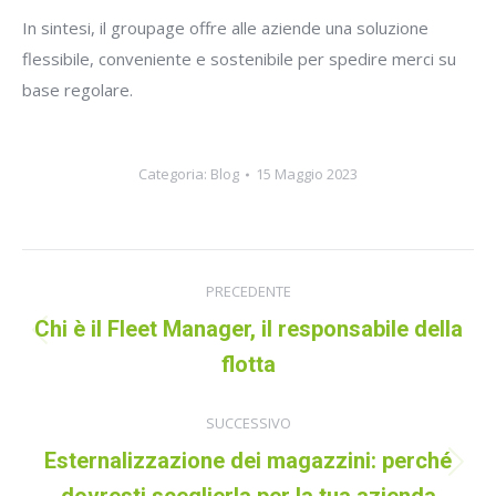
In sintesi, il groupage offre alle aziende una soluzione
flessibile, conveniente e sostenibile per spedire merci su
base regolare.
Categoria:
Blog
15 Maggio 2023
Naviga
PRECEDENTE
tra
Chi è il Fleet Manager, il responsabile della
Post
i
flotta
precedente:
post
SUCCESSIVO
Esternalizzazione dei magazzini: perché
Prossimo