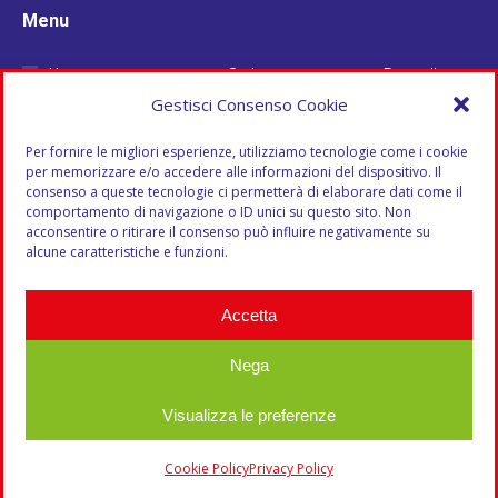
Menu
Home
Carico
Deposito e
Chi Siamo
Completo
Stoccaggio
Gestisci Consenso Cookie
Azienda
Milk Run
Scarico a
Per fornire le migliori esperienze, utilizziamo tecnologie come i cookie
Storia
Espressi
Domicilio
per memorizzare e/o accedere alle informazioni del dispositivo. Il
Vantaggi
Europei
Blog
consenso a queste tecnologie ci permetterà di elaborare dati come il
comportamento di navigazione o ID unici su questo sito. Non
Struttura
Logistica
Contatti
acconsentire o ritirare il consenso può influire negativamente su
Automezzi
Analisi e
alcune caratteristiche e funzioni.
Trasporti
gestione del
Groupage
cliente
Accetta
Muletti
Carico e
Autotrasportati
Scarico
Nega
Visualizza le preferenze
© 2022 Da Canal SRL
Cookie Policy
Privacy Policy
Useful Links